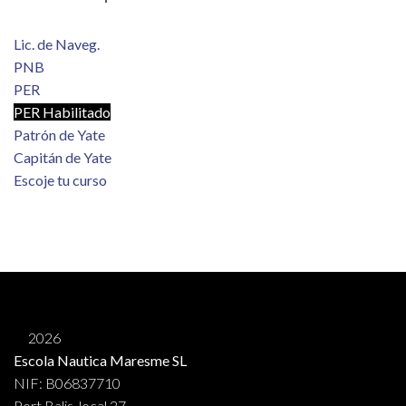
Lic. de Naveg.
PNB
PER
PER Habilitado
Patrón de Yate
Capitán de Yate
Escoje tu curso
2026
Escola Nautica Maresme SL
NIF: B06837710
Port Balis, local 27